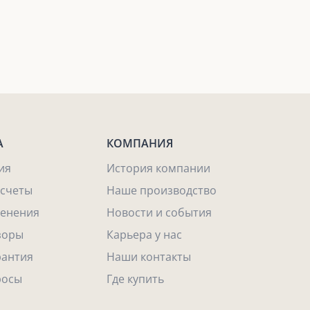
А
КОМПАНИЯ
ия
История компании
асчеты
Наше производство
енения
Новости и события
зоры
Карьера у нас
рантия
Наши контакты
росы
Где купить