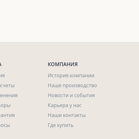
А
КОМПАНИЯ
ия
История компании
асчеты
Наше производство
енения
Новости и события
зоры
Карьера у нас
рантия
Наши контакты
росы
Где купить