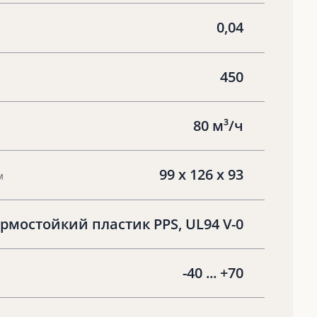
0,04
450
80 м³/ч
99 х 126 х 93
м
рмостойкий пластик PPS, UL94 V-0
-40 ... +70