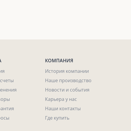
А
КОМПАНИЯ
ия
История компании
асчеты
Наше производство
енения
Новости и события
зоры
Карьера у нас
рантия
Наши контакты
росы
Где купить