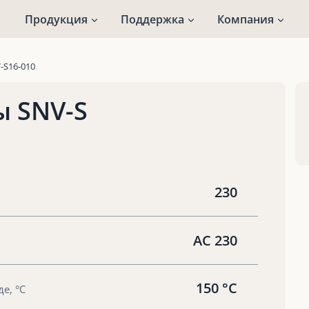
Продукция
Поддержка
Компания
-S16-010
ы SNV-S
230
AC 230
150 °С
е, °С