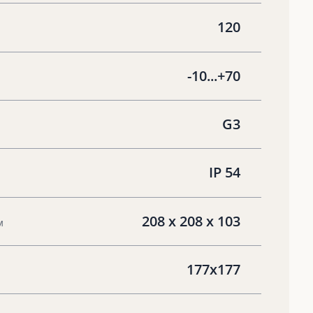
120
-10...+70
G3
IP 54
208 х 208 х 103
м
177x177