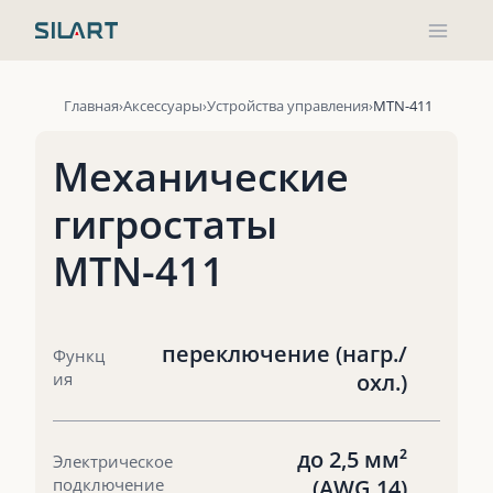
Перейти
к
содержимому
Главная
Аксессуары
Устройства управления
MTN-411
Механические
гигростаты
MTN-411
переключение (нагр./
Функц
ия
охл.)
до 2,5 мм²
Электрическое
подключение
(AWG 14)