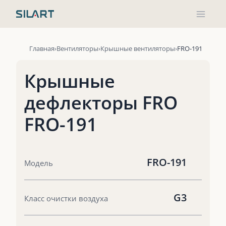
Перейти
к
содержимому
Главная
Вентиляторы
Крышные вентиляторы
FRO-191
Крышные
дефлекторы FRO
FRO-191
FRO-191
Модель
G3
Класс очистки воздуха