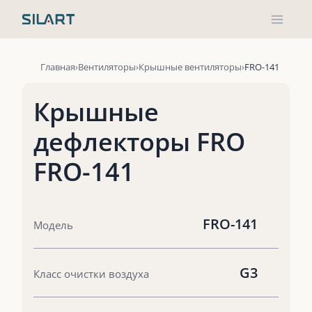
Перейти
к
содержимому
Главная
Вентиляторы
Крышные вентиляторы
FRO-141
Крышные
дефлекторы FRO
FRO-141
FRO-141
Модель
G3
Класс очистки воздуха