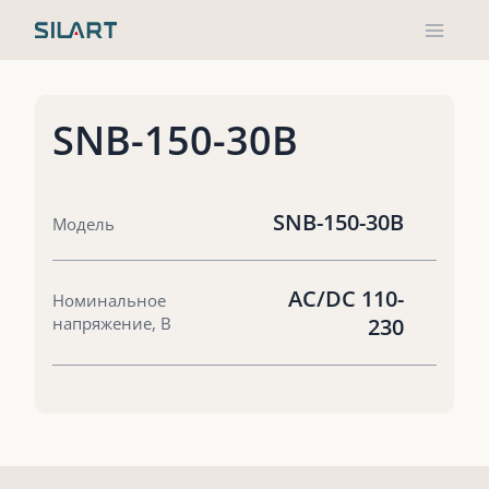
Перейти
к
содержимому
SNB-150-30B
SNB-150-30B
Модель
AC/DC 110-
Номинальное
напряжение, В
230