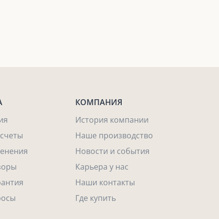
А
КОМПАНИЯ
ия
История компании
асчеты
Наше производство
енения
Новости и события
зоры
Карьера у нас
рантия
Наши контакты
росы
Где купить