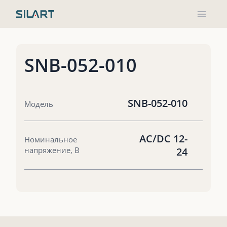
Перейти
к
содержимому
SNB-052-010
SNB-052-010
Модель
AC/DC 12-
Номинальное
напряжение, В
24