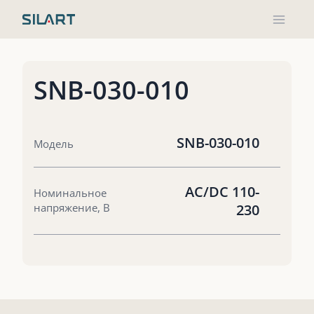
Перейти
к
содержимому
SNB-030-010
SNB-030-010
Модель
AC/DC 110-
Номинальное
напряжение, В
230