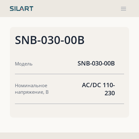
Перейти
к
содержимому
SNB-030-00B
SNB-030-00B
Модель
AC/DC 110-
Номинальное
напряжение, В
230