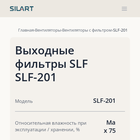
Перейти
к
содержимому
Главная
Вентиляторы
Вентиляторы с фильтром
SLF-201
Выходные
фильтры SLF
SLF-201
SLF-201
Модель
Ma
Относительная влажность при
эксплуатации / хранении, %
x 75