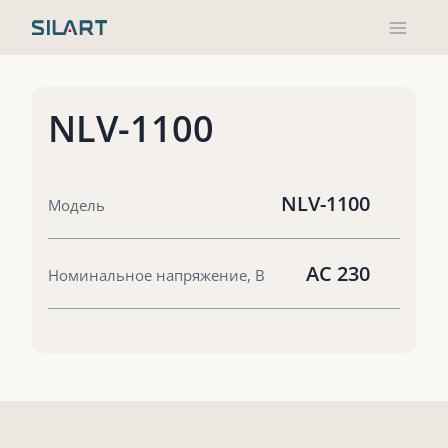
Перейти
к
содержимому
NLV-1100
NLV-1100
Модель
AC 230
Номинальное напряжение, В