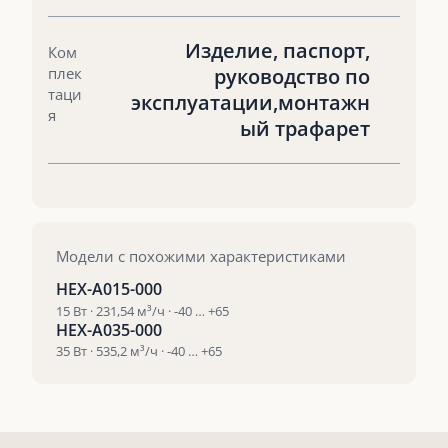
Изделие, паспорт,
Ком
плек
руководство по
таци
эксплуатации,монтажн
я
ый трафарет
Модели с похожими характеристиками
HEX-A015-000
15 Вт · 231,54 м³/ч · -40 … +65
HEX-A035-000
35 Вт · 535,2 м³/ч · -40 … +65