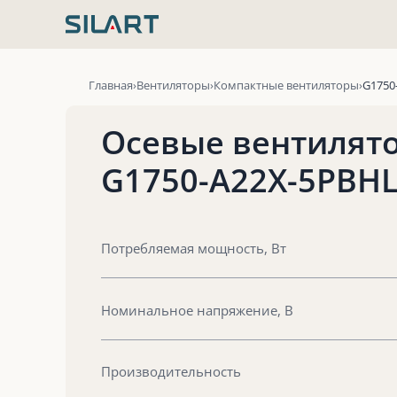
Перейти
к
содержимому
Главная
Вентиляторы
Компактные вентиляторы
G1750
Осевые вентилят
G1750-A22X-5PBH
Потребляемая мощность, Вт
Номинальное напряжение, В
Производительность