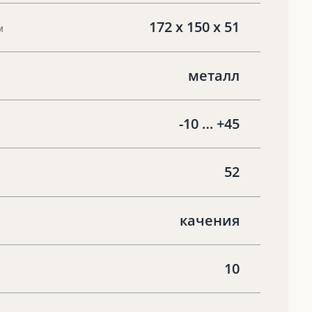
172 х 150 х 51
м
металл
-10 … +45
52
качения
10