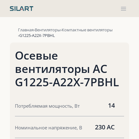
Перейти
к
содержимому
Главная
Вентиляторы
Компактные вентиляторы
G1225-A22X-7PBHL
Осевые
вентиляторы AC
G1225-A22X-7PBHL
14
Потребляемая мощность, Вт
230 AC
Номинальное напряжение, В